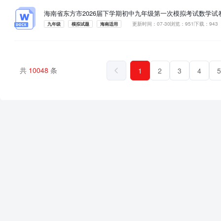
海南省东方市2026届下学期初中九年级第一次模拟考试数学试
更新时间：07-30
浏览：951
下载：943
九年级
模拟试题
海南适用
共
10048
条
1
2
3
4
5