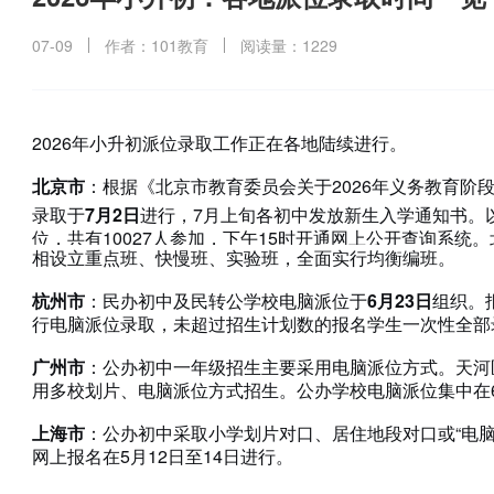
07-09
作者：101教育
阅读量：1229
2026年小升初派位录取工作正在各地陆续进行。
北京市
：根据《北京市教育委员会关于2026年义务教育阶
录取于
7月2日
进行，7月上旬各初中发放新生入学通知书。以
位，共有10027人参加，下午15时开通网上公开查询系统
相设立重点班、快慢班、实验班，全面实行均衡编班。
杭州市
：民办初中及民转公学校电脑派位于
6月23日
组织。
行电脑派位录取，未超过招生计划数的报名学生一次性全部
广州市
：公办初中一年级招生主要采用电脑派位方式。天河
用多校划片、电脑派位方式招生。公办学校电脑派位集中在
上海市
：公办初中采取小学划片对口、居住地段对口或“电脑
网上报名在5月12日至14日进行。