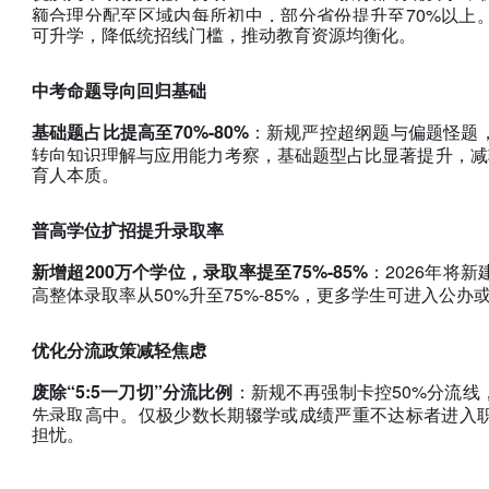
额合理分配至区域内每所初中，部分省份提升至70%以上
可升学，降低统招线门槛，推动教育资源均衡化。
中考命题导向回归基础
​基础题占比提高至70%-80%​
：新规严控超纲题与偏题怪题
转向知识理解与应用能力考察，基础题型占比显著提升，减
育人本质。
普高学位扩招提升录取率
​新增超200万个学位，录取率提至75%-85%​
：2026年将
高整体录取率从50%升至75%-85%，更多学生可进入公
优化分流政策减轻焦虑
​废除“5:5一刀切”分流比例​
：新规不再强制卡控50%分流
先录取高中。仅极少数长期辍学或成绩严重不达标者进入
担忧。