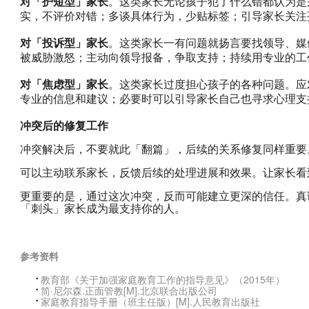
对「护短型」家长
。这类家长无论孩子犯了什么错都认为是
实，不评价对错；多谈具体行为，少贴标签；引导家长关注
对「投诉型」家长
。这类家长一有问题就扬言要找领导、媒
被威胁激怒；主动向领导报备，争取支持；持续用专业的工
对「焦虑型」家长
。这类家长过度担心孩子的各种问题。应
专业的信息和建议；必要时可以引导家长自己也寻求心理支
冲突后的修复工作
冲突解决后，不要就此「翻篇」，后续的关系修复同样重要
可以主动联系家长，反馈后续的处理进展和效果。让家长看
更重要的是，通过这次冲突，反而可能建立更深的信任。真
「刺头」家长成为最支持你的人。
参考资料
教育部《关于加强家庭教育工作的指导意见》（2015年）
简·尼尔森.正面管教[M].北京联合出版公司
家庭教育指导手册（班主任版）[M].人民教育出版社