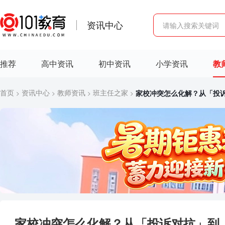
资讯中心
推荐
高中资讯
初中资讯
小学资讯
教
首页
资讯中心
教师资讯
班主任之家
家校冲突怎么化解？从「投
>
>
>
>
家校冲突怎么化解？从「投诉对抗」到