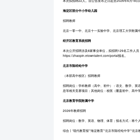
本次拟招聘22人。自公告发布之日起至2026年6月1
海淀区部分中小学幼儿园
招聘教师
北京一零一中、北京十一实验中学、北京理工大学附属
经开区教育系统招聘
本次公开招聘涉及8家事业单位，拟招聘129名工作人员，均
https://zhaopin.etowntalent.com/portal报名。
北京市陈经纶中学
（本部高中校区）招聘教师
招聘岗位：学科教师（高中、初中）：语文、数学、英
息等相关竞赛项目；其他岗位：校医（覆盖初中、高中学段）。简
北京教育学院附属中学
2026年教师招聘
招聘岗位：数学、英语、物理、体育；报名方式：将个人简历发送
综合丨“现代教育报”“海淀教育”“北京市陈经纶中学”“