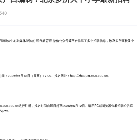
40
融媒体中心融媒体矩阵的“现代教育报”微信公众号等平台推送了多个招聘信息，涉及多所高校及中
年6月12日（周五）17:00。报名网址：http://zhaopin.muc.edu.cn。
obs.cuc.edu.cn进行注册，报名时间自即日起至2026年6月12日。请用PC端浏览器查看招聘公告详
it/zpwz。