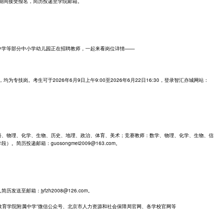
8日期间接受报名，简历投递至学院邮箱。
中学等部分中小学幼儿园正在招聘教师，一起来看岗位详情——
为专技岗。考生可于2026年6月9日上午9:00至2026年6月22日16:30，登录智汇亦城网站：
语、物理、化学、生物、历史、地理、政治、体育、美术；竞赛教师：数学、物理、化学、生物、信
历投递邮箱：guosongmei2009@163.com。
至邮箱：jyfzh2008@126.com。
北京教育学院附属中学”微信公众号、北京市人力资源和社会保障局官网、各学校官网等