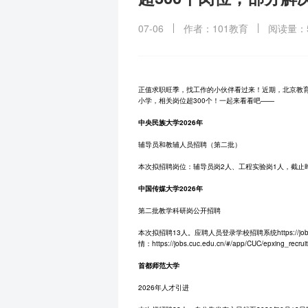
07-06
作者：101教育
阅读量：5
正值求职旺季，找工作的小伙伴看过来！近期，北京教育
小学，相关岗位超300个！一起来看看吧——
中央民族大学2026年
辅导员和教辅人员招聘（第二批）
本次拟招聘岗位：辅导员岗2人、工程实验岗1人，截止时间：2026
中国传媒大学2026年
第二批教学科研岗公开招聘
本次拟招聘13人。应聘人员登录学校招聘系统https://j
情：https://jobs.cuc.edu.cn/#/app/CUC/epxing_recru
首都师范大学
2026年人才引进