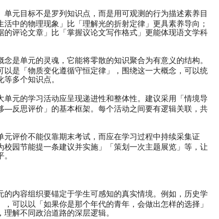
。单元目标不是罗列知识点，而是用可观测的行为描述素养目
生活中的物理现象」比「理解光的折射定律」更具素养导向；
据的评论文章」比「掌握议论文写作格式」更能体现语文学科
概念是单元的灵魂，它能将零散的知识聚合为有意义的结构。
可以是「物质变化遵循守恒定律」，围绕这一大概念，可以统
化等多个知识点。
大单元的学习活动应呈现递进性和整体性。建议采用「情境导
移—反思评价」的基本框架。每个活动之间要有逻辑关联，共
单元评价不能仅靠期末考试，而应在学习过程中持续采集证
为校园节能提一条建议并实施」「策划一次主题展览」等，让
平。
元的内容组织要锚定于学生可感知的真实情境。例如，历史学
」，可以以「如果你是那个年代的青年，会做出怎样的选择」
，理解不同政治道路的深层逻辑。