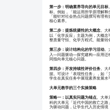
第一步：明确素养导向的单元目标
标。例如，「能运用所学原理解释
「能针对社会热点问题撰写有理有
核心素养。
第二步：提炼统摄性的大概念
。大
以「化学反应」主题为例，大概念
整质量守恒、化学方程式、能量转
第三步：设计结构化的学习活动
。
入—问题驱动—探究建构—应用迁
同指向单元核心问题。
第四步：开发持续性评价任务
。大
据。可设计「表现性任务」，如「
学生在真实任务中展现素养发展水
大单元教学的三个实操策略
策略一：以真实问题为锚点
。大单
科的大单元「近代中国的救亡之路
为驱动问题，让学生代入历史情境