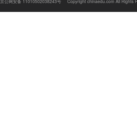
京公网安备 11010502038243号
Copyright chinaedu.com All Righ