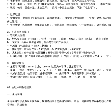
￮ 地形地势：西高东低，三级阶梯；四大高原、四大盆地、三大平原位置与特征。
￮ 气候：秦岭 — 淮河一线（1月0℃等温线、800mm 等降水量线、南北方分界线）；季风
￮ 河流：长江（黄金水道、水能宝库）、黄河（中游水土流失、下游 “地上河”）。
• 世界地理：
￮ 大洲大洋：七大洲（亚非北南美，南极欧大洋）、四大洋（太大印北）；亚欧分界线（乌拉尔
伊士运河）。
￮ 气候类型：热带雨林（全年高温多雨）、热带草原（全年高温，分干湿两季）、温带季风（
2. 图表题答题技巧
• 等高线地形图：
a. 判地形：山顶（中间高）、盆地（中间低）、山脊（凸低）、山谷（凸高）、陡崖（重合）
b. 找河流：山谷处易发育河流，流向与等高线凸向相反。
• 气候图（气温曲线 + 降水柱状图）：
a. 以温定带：最冷月气温＞15℃热带；0-15℃亚热带；＜0℃温带。
b. 以水定型：全年多雨→热带雨林；夏季多雨→季风气候；冬季多雨→地中海气候。
• 区域地理题：按 “地理位置→自然环境（地形 / 气候 / 河流）→人文环境（农业 / 工业 
3. 避坑易错点
• 东西半球判断：20°W 以东、160°E 以西为东半球，反之西半球。
• 秦岭 — 淮河一线意义：记全 5 点（1 月 0℃、800mm、南北方、水田旱地、温带 / 亚
• 气候类型混淆：热带草原（分干湿两季）vs 热带季风（分旱雨两季，降水更多）。
• 省级行政区简称：易错（如粤 - 广东、闽 - 福建、赣 - 江西、陕 - 陕西）。
02 生地冲刺备考建议
一、生物学科
生物学科知识点多且关联性强，易混淆的概念需要特别重视。最后一周构建知识网络是核心任
背框架，再填细节