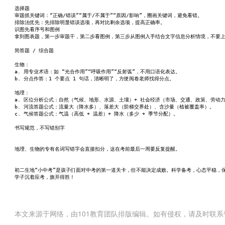
选择题
审题抓关键词：“正确/错误”“属于/不属于”“原因/影响”，圈画关键词，避免看错。
排除法优先：先排除明显错误选项，再对比剩余选项，提高正确率。
识图先看序号和图例
拿到图表题，第一步审题干，第二步看图例，第三步从图例入手结合文字信息分析情境，不要
简答题 / 综合题
生物：
a. 用专业术语：如 “光合作用”“呼吸作用”“反射弧”，不用口语化表达。
b. 分点作答：1 个要点 1 句话，清晰明了，方便阅卷老师找得分点。
地理：
a. 区位分析公式：自然（气候、地形、水源、土壤）+ 社会经济（市场、交通、政策、劳动
b. 河流答题公式：流量大（降水多）、落差大（阶梯交界处）、含沙量（植被覆盖率）。
c. 气候答题公式：气温（高低 + 温差）+ 降水（多少 + 季节分配）。
书写规范，不写错别字
地理、生物的专有名词写错字会直接扣分，这在考前最后一周要反复提醒。
初二生地“小中考”是孩子们面对中考的第一道关卡，但不能决定成败。科学备考，心态平稳，
学子沉着应考，旗开得胜！
本文来源于网络，由101教育团队排版编辑。如有侵权，请及时联系管理员删