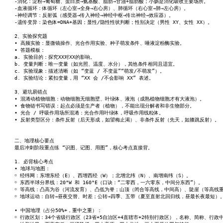
-消化：淀粉→葡萄糖、蛋白质→氨基酸、脂肪→甘油+脂肪酸；小肠是消化吸收主要场所。
-血液循环：体循环（左心室→全身→右心房）、肺循环（右心室→肺→左心房）。
-神经调节：反射弧（感受器→传入神经→神经中枢→传出神经→效应器）。
-遗传变异：染色体=DNA+基因；显性/隐性性状判断；性别决定（男性 XY、女性 XX）。
2、实验探究题
• 高频实验：显微镜操作、光合作用实验、种子萌发条件、唾液淀粉酶实验。
• 答题模板：
a. 实验目的：探究XX对XX的影响。
b. 变量判断：唯一变量（如光照、温度、水分），其他条件相同且适宜。
c. 实验现象：描述清晰（如 “变蓝 / 不变蓝”“萌发/不萌发”）。
d. 实验结论：紧扣变量，用 “XX 会 /不会影响 XX” 表述。
3、避坑易错点
• 混淆动植物细胞：动物细胞无细胞壁、叶绿体、液泡（成熟植物细胞才有大液泡）。
• 食物链书写错误：起点必须是生产者（植物），不能出现分解者和非生物部分。
• 光合 / 呼吸作用场所混淆：光合作用叶绿体，呼吸作用线粒体。
• 反射类型区分：条件反射（后天形成，如望梅止渴）、非条件反射（先天，如膝跳反射）。
二、地理核心要点
最后冲刺阶段重点练 “识图、记图、用图”，核心考点直接背。
1. 必背核心考点
• 地球与地图：
￮ 经纬网：东增东经（E）、西增西经（W）；北增北纬（N）、南增南纬（S）。
￮ 东西半球分界线：20°W 和 160°E（口诀：“二零西，一六零东，中间分东西”）。
￮ 等高线：凸高为谷（河流发育）、凸低为脊；山顶（闭合等高线，中间高）、陡崖（等高线
￮ 地球运动：自转→昼夜交替、时差；公转→四季、五带（夏至直射北回归线，昼最长夜最短）
• 中国地理（占分50%+，重中之重）：
￮ 行政区划：34个省级行政区（23省+5自治区+4直辖市+2特别行政区），名称、简称、行政