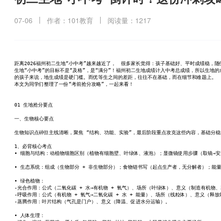
07-06
作者：101教育
阅读量：1217
距离2026福州初二生地“小中考”越来越近了，	很多家长觉得：孩子基
生地“小中考”的目标不是“及格”，是“满分”！福州初二生地成绩计入中考总成绩，所以生地
的孩子来说，地生成绩是硬门槛。而优等生之间的差距，往往不在基础，而在细节和难题上。
本文为同学们整理了一份“考前抢分攻略”，一起来看！
01 生地抢分要点   
一、生物核心要点
生物知识点碎但主线清晰，聚焦 “结构、功能、实验”，最后阶段重点攻克这些内容，基础分
1、必背核心考点
• 细胞与结构：动植物细胞区别（植物有细胞壁、叶绿体、液泡）；显微镜使用步骤（取镜→安放
• 生态系统：组成（生物部分 + 非生物部分）；食物链书写（起点生产者，无分解者）；能
• 绿色植物：
-光合作用：公式（二氧化碳 + 水→有机物 + 氧气）、场所（叶绿体）、意义（制造有机物
-呼吸作用：公式（有机物 + 氧气→二氧化碳 + 水 + 能量）、场所（线粒体）、意义（释
-蒸腾作用：叶片结构（气孔是门户）、意义（降温、促进水分运输）。
• 人体生理：