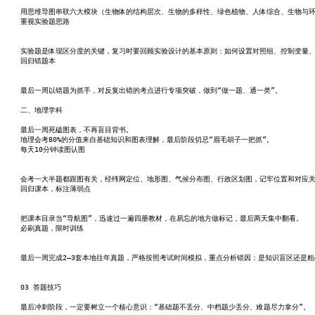
用思维导图串联六大模块（生物体的结构层次、生物的多样性、绿色植物、人体综合、生物与
重视实验题思路
实验题是体现区分度的关键，复习时要回顾实验设计的基本原则：如何设置对照组、控制变量
回归错题本
最后一周以错题为抓手，对反复出错的考点进行专项突破，做到“做一题、通一类”。
二、地理学科
最后一周死磕图表，不再盲目背书。
地理会考80%的分值来自基础知识和图表理解，最后阶段切忌“眉毛胡子一把抓”。
每天10分钟读图认图
会考一大半题都跟图有关，经纬网定位、地形图、气候分布图、行政区划图，记牢位置和对应
回归课本，标注薄弱点
把课本目录当“导航图”，迅速过一遍四册教材，在易忘的地方做标记，最后两天集中翻看。
必刷真题，限时训练
最后一周完成2—3套本地往年真题，严格按照考试时间模拟，重点分析错因：是知识盲区还是
03 答题技巧
最后冲刺阶段，一定要树立一个核心意识：“基础题不丢分、中档题少丢分、难题尽力拿分”。