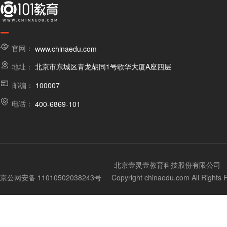
官网：
www.chinaedu.com
地址：
北京市东城区青龙胡同1号歌华大厦A座四层
邮编：
100007
电话：
400-6869-101
北京壹灵壹教育科技股份有限公司
京公网安备 11010502038243号
Copyright chinaedu.com All Righ